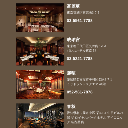
富麗華
東京都港区
東麻布3-7-5
03-5561-7788
琥珀宮
東京都千代田区
丸の内 1-1-1
パレスホテル東京 5F
03-5221-7788
麗穂
愛知県名古屋市中村区
名駅4-7-1
ミッドランドスクエア 41階
052-561-7878
春秋
愛知県名古屋市中区
栄4-1-1 中日ビル24
階 ザ ロイヤルパークホテル アイコニッ
ク 名古屋 内