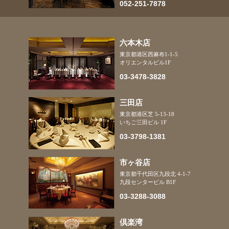
052-251-7878
六本木店
東京都港区
西麻布1-1-5
オリエンタルビル1F
03-3478-3828
三田店
東京都港区
芝 5-13-18
いちご三田ビル 1F
03-3798-1381
市ヶ谷店
東京都千代田区
九段北 4-1-7
九段センタービル B1F
03-3288-3088
倶楽湾