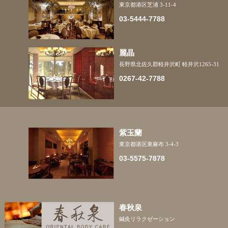
東京都港区
芝浦 3-11-4
03-5444-7788
麗晶
長野県北佐久郡軽井沢町
軽井沢1265-31
0267-42-7788
紫玉蘭
東京都港区
東麻布 3-4-3
03-5575-7878
春秋泉
鍼灸リラクゼーション